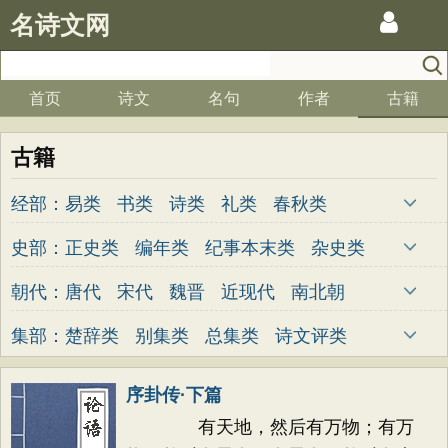
名诗文网
首页
诗文
名句
作者
古籍
古籍
经部：
易类
书类
诗类
礼类
春秋类
孝经类
五经总义类
四书类
乐类
史部：
正史类
编年类
纪事本末类
杂史类
小学类
别史类
诏令奏议类
传记类
史钞类
朝代：
唐代
宋代
魏晋
近现代
南北朝
清代
明代
元代
两汉
五代
先秦
集部：
楚辞类
别集类
总集类
诗文评类
金朝
隋代
未知
词曲类
序卦传·下篇
有天地，然后有万物；有万