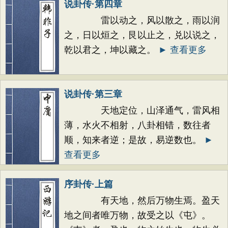
说卦传·第四章
雷以动之，风以散之，雨以润
之，日以烜之，艮以止之，兑以说之，
乾以君之，坤以藏之。
► 查看更多
说卦传·第三章
天地定位，山泽通气，雷风相
薄，水火不相射，八卦相错，数往者
顺，知来者逆；是故，易逆数也。
►
查看更多
序卦传·上篇
有天地，然后万物生焉。盈天
地之间者唯万物，故受之以《屯》。