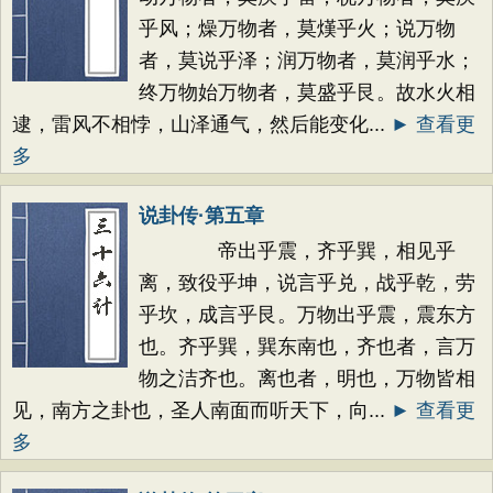
乎风；燥万物者，莫熯乎火；说万物
者，莫说乎泽；润万物者，莫润乎水；
终万物始万物者，莫盛乎艮。故水火相
逮，雷风不相悖，山泽通气，然后能变化...
► 查看更
多
说卦传·第五章
帝出乎震，齐乎巽，相见乎
离，致役乎坤，说言乎兑，战乎乾，劳
乎坎，成言乎艮。万物出乎震，震东方
也。齐乎巽，巽东南也，齐也者，言万
物之洁齐也。离也者，明也，万物皆相
见，南方之卦也，圣人南面而听天下，向...
► 查看更
多