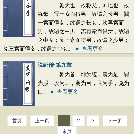
乾天也，故称父，坤地也，故
称母；震一索而得男，故谓之长男；巽
一索而得女，故谓之长女；坎再索而
男，故谓之中男；离再索而得女，故谓
之中女；艮三索而得男，故谓之少男；
兑三索而得女，故谓之少女。
► 查看更多
说卦传·第九章
乾为首，坤为腹，震为足，巽
为股，坎为耳，离为目，艮为手，兑为
口。
► 查看更多
首页
上一页
1
2
3
下一页
末页