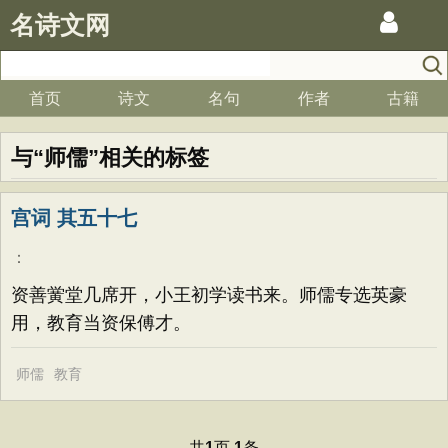
名诗文网
首页
诗文
名句
作者
古籍
与“师儒”相关的标签
宫词 其五十七
：
资善黉堂几席开，小王初学读书来。师儒专选英豪
用，教育当资保傅才。
师儒
教育
共
页
条
1
1