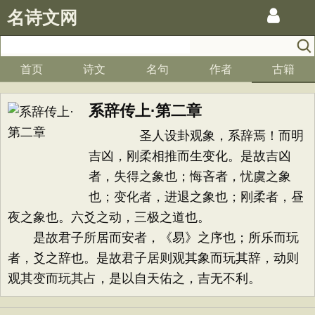
名诗文网
首页
诗文
名句
作者
古籍
系辞传上·第二章
圣人设卦观象，系辞焉！而明
吉凶，刚柔相推而生变化。是故吉凶
者，失得之象也；悔吝者，忧虞之象
也；变化者，进退之象也；刚柔者，昼
夜之象也。六爻之动，三极之道也。
是故君子所居而安者，《易》之序也；所乐而玩
者，爻之辞也。是故君子居则观其象而玩其辞，动则
观其变而玩其占，是以自天佑之，吉无不利。