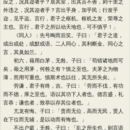
应之，况其迩者乎？居其室，出其言不善，则千里之
外违之，况其迩者乎？言出乎身，加乎民；行发乎
迩，见乎远。言行，君子之枢机。枢机之发，荣辱之
主也。言行，君子之所以动天地也，可不慎乎！」
《同人》：先号啕而后笑。子曰：「君子之道，
或出或处，或默或语。二人同心，其利断金。同心之
言，其臭如兰。」
初六，藉用白茅，无咎。子曰：「苟错诸地而可
矣，藉之用茅，何咎之有？慎之至也。夫茅之为物
薄，而用可重也。慎斯术也以往，其无所失矣。」
劳谦，君子有终，吉。子曰：「劳而不伐，有功
而不德，厚之至也。语以其功下人者也。德言盛，礼
言恭；谦也者，致恭以存其位者也。」
亢龙有悔。子曰：「贵而无位，高而无民，贤人
在下位而无辅，是以动而有悔也。」
不出户庭，无咎。子曰：「乱之所生也，则言语