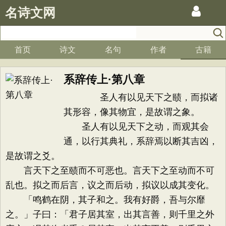
名诗文网
首页
诗文
名句
作者
古籍
系辞传上·第八章
圣人有以见天下之赜，而拟诸
其形容，像其物宜，是故谓之象。
圣人有以见天下之动，而观其会
通，以行其典礼，系辞焉以断其吉凶，
是故谓之爻。
言天下之至赜而不可恶也。言天下之至动而不可
乱也。拟之而后言，议之而后动，拟议以成其变化。
「鸣鹤在阴，其子和之。我有好爵，吾与尔靡
之。」子曰：「君子居其室，出其言善，则千里之外