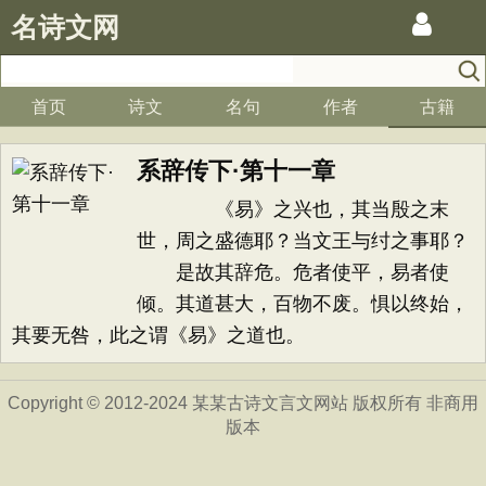
名诗文网
首页
诗文
名句
作者
古籍
系辞传下·第十一章
《易》之兴也，其当殷之末
世，周之盛德耶？当文王与纣之事耶？
是故其辞危。危者使平，易者使
倾。其道甚大，百物不废。惧以终始，
其要无咎，此之谓《易》之道也。
Copyright © 2012-2024 某某古诗文言文网站 版权所有 非商用
版本