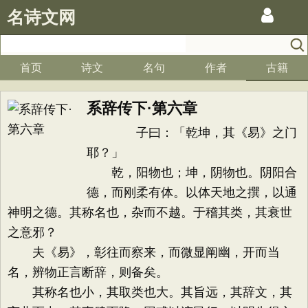
名诗文网
首页
诗文
名句
作者
古籍
系辞传下·第六章
子曰：「乾坤，其《易》之门
耶？」
乾，阳物也；坤，阴物也。阴阳合
德，而刚柔有体。以体天地之撰，以通
神明之德。其称名也，杂而不越。于稽其类，其衰世
之意邪？
夫《易》，彰往而察来，而微显阐幽，开而当
名，辨物正言断辞，则备矣。
其称名也小，其取类也大。其旨远，其辞文，其