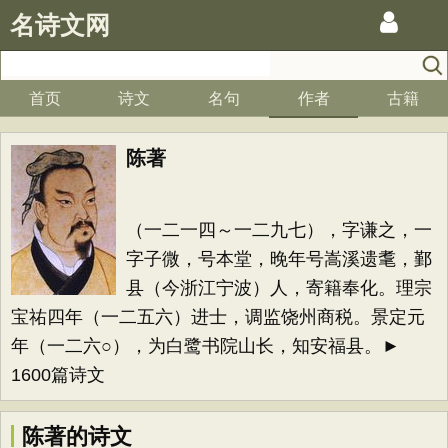
名诗文网
首页
诗文
名句
作者
古籍
陈著
（一二一四～一二九七），字谦之，一
字子微，号本堂，晚年号嵩溪遗耄，鄞
县（今浙江宁波）人，寄籍奉化。理宗
宝祐四年（一二五六）进士，调监饶州商税。景定元
年（一二六○），为白鹭书院山长，知安福县。►
1600篇诗文
陈著的诗文