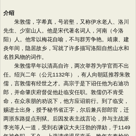
介绍
朱敦儒，字希真，号岩壑，又称伊水老人、洛川
先生、少室山人。他是宋代著名词人，河南（今洛
阳）人。他常以梅花自喻，不与群芳争艳。靖康、建
炎年间，隐居故乡，写就了许多描写洛阳自然山水和
名胜风物的词作。
朱敦儒早年以清高自许，两次举荐为学官而不出
任。绍兴二年（公元1132年），有人向朝廷推荐朱敦
儒，言敦儒有经世之才。高宗于是下诏任他为右迪功
郎，并命肇庆府督促他赴临安任职。敦儒仍不肯受
命，在众亲朋的劝说下，他方应诏前行。到了临安，
赐进士出身，授予秘书省正字，尔后兼兵部郎官，迁
两浙东路提点刑狱。后因发表主战言论，并与主战派
李光等人一道，受到右谏议大夫汪勃的弹劾，于1149