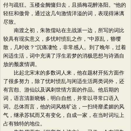
付与疏狂。玉楼金阙慵归去，且插梅花醉洛阳。"他的
轻狂和傲骨，通过这几句激情洋溢的词，表现得淋漓
尽致。
南渡之初，朱敦儒站在主战派一边，所写的词比
较具有现实意义，多忧时愤乱之作，"中原乱，簪缨
散，几时收？"沉痛凄怆，非常感人。到了晚年，过着
闲适生活，词中充满了浮生若梦的消极思想与诗酒自
放的颓废情调。
比起北宋末的多数词人来，他在题材开拓方面作
了很多努力，除了忧时愤乱与闲适生活两类词外，还
有宫怨、游仙以及讽刺世情方面的作品。他后期的
词，语言清新晓畅，明白自然，并常以寻常口语入
词。总体而言，他的词风格旷达，一扫绮靡柔媚的风
气，继承苏轼而又有变化，自成一家，在当时词坛上
占有独特的地位。