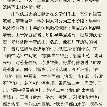
年被免职。不久，上疏请求退居嘉禾，晚年在秦桧的
笼络下出任鸿胪少卿。
朱敦儒最大的贡献是在文学创作上，其词作语言
流畅，清新自然。他的词风可分为三个阶段：早年词
风浓艳丽巧；中年的词风激昂慷慨；闲居后词风婉明
清畅。由于家庭富裕，所以早年居洛时，经常狎妓冶
游，寻访洛阳一带的山川名胜。他在后来所写的词
中，曾对这段浪漫快乐的生活做过深情的回忆。在
《雨中花》中写道："故国当年得意，射麋上苑，走马
长楸。对葱葱佳气，赤县神州。好景何曾虚过？胜友
是处相留。向伊川雪夜，洛浦花朝，占断狂游。"在
《临江仙》中写道："生长西都（洛阳）逢化日，行歌
不记流年。花间相过酒家眠。乘风游二室，弄雪过三
川。"词中提及的伊川、洛浦二室（嵩山的太室峰、少
室峰）、三川（伊水、洛水、黄河，泛指河洛大地）
都是洛阳一带的山水胜地。"我是清都山水郎，天教分