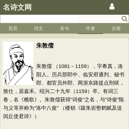
名诗文网
首页
诗文
名句
作者
古籍
朱敦儒
朱敦儒 （1081－1159），字希真，洛
阳人。历兵部郎中、临安府通判、秘书
郎、都官员外郎、两浙东路提点刑狱，
致仕，居嘉禾。绍兴二十九年（1159）卒。有词三
卷，名《樵歌》。朱敦儒获得"词俊"之名，与"诗俊"陈
与义等并称为"洛中八俊" （楼钥《跋朱岩壑鹤赋及送
闾丘使君诗》）