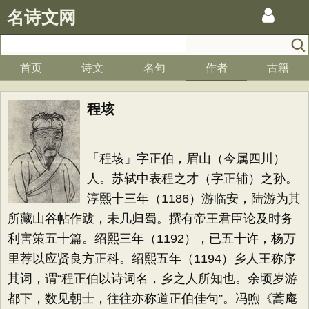
名诗文网
首页
诗文
名句
作者
古籍
程垓
「程垓」字正伯，眉山（今属四川）
人。苏轼中表程之才（字正辅）之孙。
淳熙十三年（1186）游临安，陆游为其
所藏山谷帖作跋，未几归蜀。撰有帝王君臣论及时务
利害策五十篇。绍熙三年（1192），已五十许，杨万
里荐以应贤良方正科。绍熙五年（1194）乡人王称序
其词，谓“程正伯以诗词名，乡之人所知也。余顷岁游
都下，数见朝士，往往亦称道正伯佳句”。冯煦《蒿庵