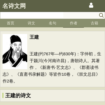
名诗文网
首页
诗文
名句
作者
古籍
王建
王建(约767年—约830年)：字仲初，生
于颍川(今河南许昌)，唐朝诗人。其著
作，《新唐书·艺文志》、《郡斋读书
志》、《直斋书录解题》等皆作10卷，《崇文总目》
作2卷。
王建的诗文