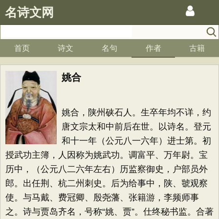
名诗文网
首页
诗文
名句
作者
古籍
姚合
姚合，陕州硖石人。生卒年均不详，约
唐文宗太和中前后在世。以诗名。登元
和十一年（公元八一六年）进士第。初
授武功主簿，人因称为姚武功。调富平、万年尉。宝
历中，（公元八二六年左右）历监察御史，户部员外
郎。出任荆、杭二州刺史。后为给事中，陕、虢观察
使。与马戴、费冠卿、殷尧藩、张籍游，李频师事
之。诗与贾岛齐名，号称“姚、贾”。仕终秘书监。合著