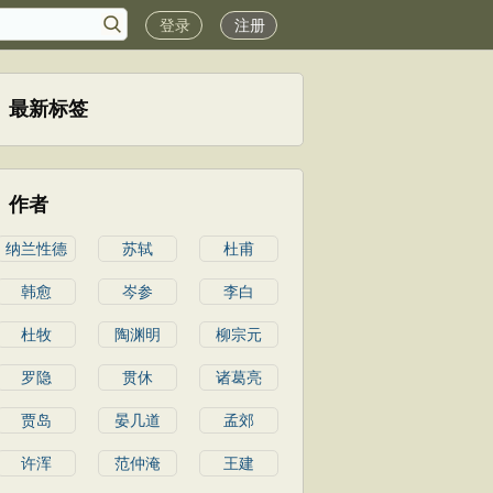
登录
注册
最新标签
作者
纳兰性德
苏轼
杜甫
韩愈
岑参
李白
杜牧
陶渊明
柳宗元
罗隐
贯休
诸葛亮
贾岛
晏几道
孟郊
许浑
范仲淹
王建