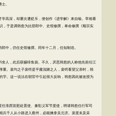
博士。
才学高深，却屡次遭贬斥，便创作《进学解》来自喻。宰相看
识，于是调韩愈为比部郎中、史馆修撰，奉命修撰《顺宗实
功郎中，仍任史馆修撰。同年十二月，任知制诰。
书舍人，此后获赐绯鱼袋。不久，厌恶韩愈的人称他先前任江
厚重。裴均之子裴锷是平庸浅陋之人，裴锷看望父亲时，韩
的字。这一说法在朝官中引起很大反响，韩愈因此被改授为
度任淮西宣慰处置使、兼彰义军节度使，聘请韩愈任行军司
精兵千人从小路进入蔡州，必能擒拿吴元济。裴度未及采