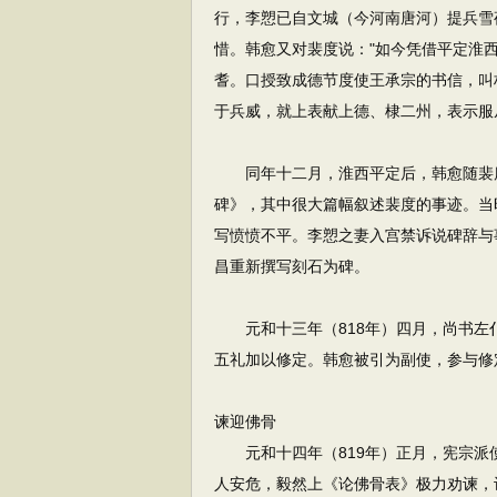
行，李愬已自文城（今河南唐河）提兵雪
惜。韩愈又对裴度说："如今凭借平定淮
耆。口授致成德节度使王承宗的书信，叫
于兵威，就上表献上德、棣二州，表示服
同年十二月，淮西平定后，韩愈随裴度
碑》，其中很大篇幅叙述裴度的事迹。当
写愤愤不平。李愬之妻入宫禁诉说碑辞与
昌重新撰写刻石为碑。
元和十三年（818年）四月，尚书左
五礼加以修定。韩愈被引为副使，参与修
谏迎佛骨
元和十四年（819年）正月，宪宗派
人安危，毅然上《论佛骨表》极力劝谏，