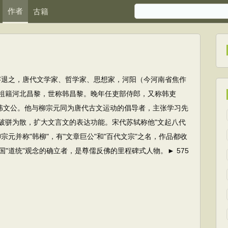
作者
古籍
4）字退之，唐代文学家、哲学家、思想家，河阳（今河南省焦作
祖籍河北昌黎，世称韩昌黎。晚年任吏部侍郎，又称韩吏
称韩文公。他与柳宗元同为唐代古文运动的倡导者，主张学习先
破骈为散，扩大文言文的表达功能。宋代苏轼称他"文起八代
元并称"韩柳"，有"文章巨公"和"百代文宗"之名，作品都收
"道统"观念的确立者，是尊儒反佛的里程碑式人物。► 575