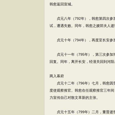
韩愈返回宣城。
贞元八年（792年），韩愈第四次参
试，遭遇失败。同年，韩愈之嫂郑夫人逝
贞元十年（794年），再度至长安参
贞元十一年（795年），第三次参加
回复。同年，离开长安，经潼关回到河阳
两入幕府
贞元十二年（796年）七月，韩愈因
度使观察推官。韩愈在任观察推官三年间
力宣传自己对散文革新的主张。
贞元十五年（799年）二月，董晋逝