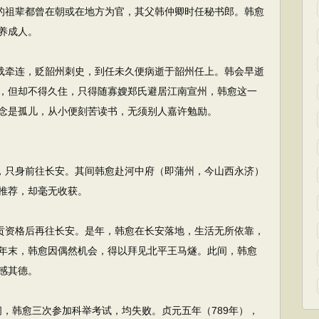
的祖辈都曾在朝或在地方为官，其父韩仲卿时任秘书郎。韩愈
养成人。
载牵连，贬韶州刺史，到任未久便病逝于韶州任上。韩会早逝
，但却不得久住，只得随寡嫂郑氏避居江南宣州，韩愈这一
念是孤儿，从小便刻苦读书，无须别人嘉许勉励。
，只身前往长安。其间韩愈赴河中府（即蒲州，今山西永济）
推荐，却毫无收获。
贡资格后再往长安。是年，韩愈在长安落地，生活无所依靠，
年末，韩愈因偶然机会，得以拜见北平王马燧。此间，韩愈
感其德。
间，韩愈三次参加科举考试，均失败。贞元五年（789年），