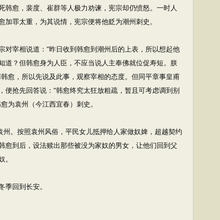
死韩愈，裴度、崔群等人极力劝谏，宪宗却仍愤怒。一时人
愈加罪太重，为其说情，宪宗便将他贬为潮州刺史。
对宰相说道："昨日收到韩愈到潮州后的上表，所以想起他
知道？但韩愈身为人臣，不应当说人主奉佛就位促寿短。朕
用韩愈，所以先说及此事，观察宰相的态度。但同平章事皇甫
，便抢先回答说："韩愈终究太狂放粗疏，暂且可考虑调到别
韩愈为袁州（今江西宜春）刺史。
袁州。按照袁州风俗，平民女儿抵押给人家做奴婢，超越契约
韩愈到后，设法赎出那些被没为家奴的男女，让他们回到父
奴。
冬季回到长安。