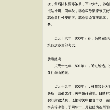
变，留后陆长源等被杀，军中大乱，韩愈
抵达徐州。同年秋，韩愈应徐泗濠节度使
韩愈前往长安朝正。韩愈谈论直爽坦率，
务。
贞元十六年（800年）春，韩愈回到
第四次参吏部考试。
屡遭贬谪
贞元十七年（801年），通过铨选。
前往华山游玩。
贞元十九年（803年），韩愈晋升为
失所，四处乞讨，关中饿殍遍地。目睹严
实却封锁消息，谎报称关中粮食丰收，百
李实等谗害，于同年十二月被贬为连州阳