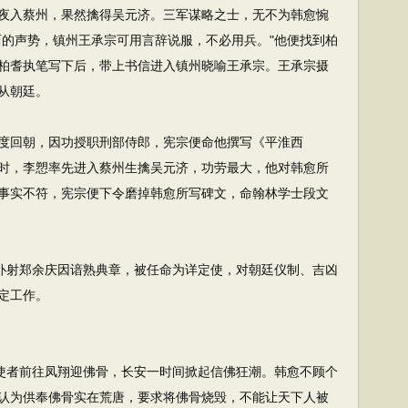
夜入蔡州，果然擒得吴元济。三军谋略之士，无不为韩愈惋
西的声势，镇州王承宗可用言辞说服，不必用兵。"他便找到柏
柏耆执笔写下后，带上书信进入镇州晓喻王承宗。王承宗摄
从朝廷。
回朝，因功授职刑部侍郎，宪宗便命他撰写《平淮西
时，李愬率先进入蔡州生擒吴元济，功劳最大，他对韩愈所
事实不符，宪宗便下令磨掉韩愈所写碑文，命翰林学士段文
仆射郑余庆因谙熟典章，被任命为详定使，对朝廷仪制、吉凶
定工作。
使者前往凤翔迎佛骨，长安一时间掀起信佛狂潮。韩愈不顾个
认为供奉佛骨实在荒唐，要求将佛骨烧毁，不能让天下人被