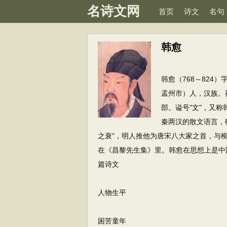
名诗文网
首页
诗文
名句
韩愈
韩愈（768～82
孟州市）人，汉族。
部。谥号"文"，又
秦两汉的散文语言，
之衰"，明人推他为唐宋八大家之首，与柳宗
在《昌黎先生集》里。韩愈在思想上是中国
篇诗文
人物生平
困苦童年