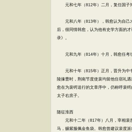
元和七年（812年）二月，复任国子
元和八年（813年），韩愈认为自己
后，很同情韩愈，认为他有史学方面的才
录》。
元和九年（814年）十月，韩愈任考
元和十年（815年）正月，晋升为中
陵掾曹时，荆南节度使裴均留他住宿礼遇
愈在为裴锷送行的文章序中，仍称呼裴锷
太子右庶子。
随征淮西
元和十二年（817年）八月，宰相裴
马，赐紫服佩金鱼袋。韩愈曾建议裴度派