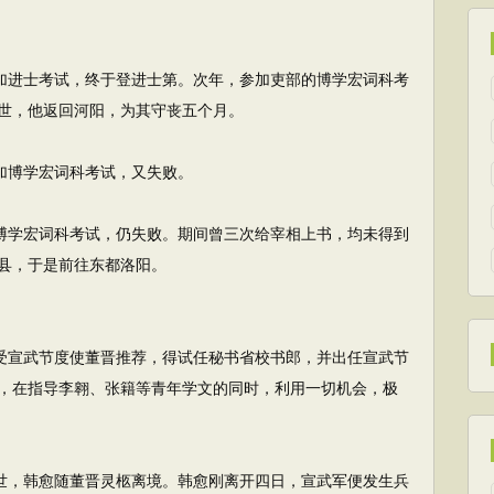
加进士考试，终于登进士第。次年，参加吏部的博学宏词科考
世，他返回河阳，为其守丧五个月。
加博学宏词科考试，又失败。
博学宏词科考试，仍失败。期间曾三次给宰相上书，均未得到
县，于是前往东都洛阳。
受宣武节度使董晋推荐，得试任秘书省校书郎，并出任宣武节
，在指导李翱、张籍等青年学文的同时，利用一切机会，极
世，韩愈随董晋灵柩离境。韩愈刚离开四日，宣武军便发生兵