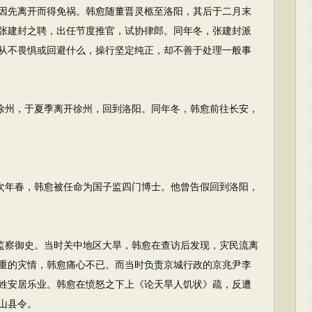
因先离开而得免祸。韩愈随董晋灵柩至洛阳，其后于二月末
张建封之聘，出任节度推官，试协律郎。同年冬，张建封派
从不畏惧或回避什么，操行坚定纯正，却不善于处理一般事
徐州，于夏季离开徐州，回到洛阳。同年冬，韩愈前往长安，
次年春，韩愈被任命为国子监四门博士。他曾告假回到洛阳，
监察御史。当时关中地区大旱，韩愈在查访后发现，灾民流离
重的灾情，韩愈痛心不已。而当时负责京城行政的京兆尹李
姓安居乐业。韩愈在愤怒之下上《论天旱人饥状》疏，反遭
山县令。