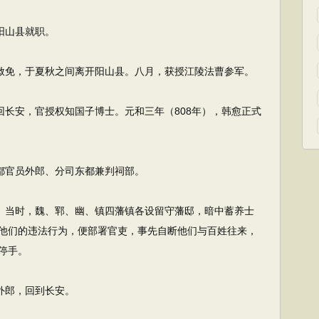
阳山县就职。
赦免，于夏秋之间离开阳山县。八月，获授江陵法曹参军。
长安，官授权知国子博士。元和三年（808年），韩愈正式
都官员外郎、分司东都兼判祠部。
。当时，魏、郓、幽、镇四藩镇各设留守藩邸，暗中蓄养士
他们的违法行为，便部署官吏，事先自断他们与百姓往来，
停手。
外郎，回到长安。