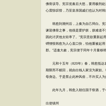
佛骨误导。宪宗览奏后大怒，要用极刑处
心震惊叹惜，乃至皇亲国戚们也认为对韩
韩愈到潮州后，上奏为自己辩白。宪宗
谏迎佛骨之事，他很是爱护朕，朕难道不
因此讨厌他太轻率了。"宪宗意欲重新起
镈憎恨韩愈为人心直口快，怕他重被起用
郡。"适逢大赦，宪宗便于同年十月量移
元和十五年（820年）春，韩愈抵达
期限而不赎回，就由出钱人家没为家奴。
母身边。于是禁止此种风俗，不许买人为
此年九月，韩愈入朝任国子祭酒，于
出使镇州