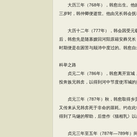
大历三年（768年），韩愈出生。他
三岁时，韩仲卿便逝世。他由兄长韩会抚
大历十二年（777年），韩会因受元
后，韩愈先是随寡嫂回河阳原籍安葬兄长
时期便是在困苦与颠沛中度过的。韩愈自
科举之路
贞元二年（786年），韩愈离开宣城
投奔族兄韩弇，以得到河中节度使浑瑊的
贞元三年（787年）秋，韩愈取得乡
又传来从兄韩弇死于非命的噩耗。约在此
得到了马燧的帮助，后曾作《猫相乳》以
贞元三年至五年（787年—789年）