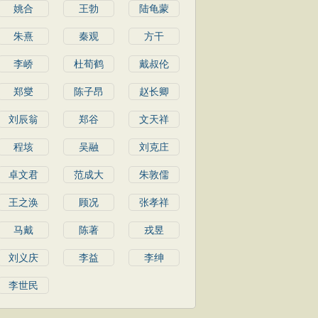
姚合
王勃
陆龟蒙
朱熹
秦观
方干
李峤
杜荀鹤
戴叔伦
郑燮
陈子昂
赵长卿
刘辰翁
郑谷
文天祥
程垓
吴融
刘克庄
卓文君
范成大
朱敦儒
王之涣
顾况
张孝祥
马戴
陈著
戎昱
刘义庆
李益
李绅
李世民