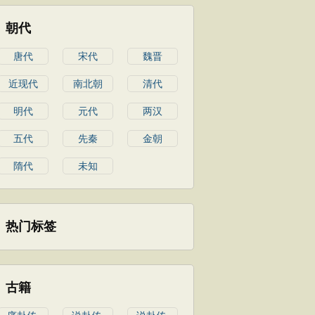
朝代
唐代
宋代
魏晋
近现代
南北朝
清代
明代
元代
两汉
五代
先秦
金朝
隋代
未知
热门标签
古籍