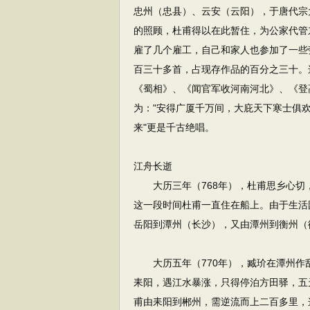
忠州（忠县）、云安（云阳），于唐代宗
的照顾，杜甫得以在此暂住，为公家代管
雇了几个雇工，自己和家人也参加了一些
百三十多首，占现存作品的百分之三十。
《蜀相》、《闻官军收河南河北》、《登
为："安得广厦千万间，大庇天下寒士俱欢
来"更是千古绝唱。
江舟长逝
大历三年（768年），杜甫思乡心切
这一段时间杜甫一直住在船上。由于生活
岳阳到潭州（长沙），又由潭州到衡州（
大历五年（770年），臧玠在潭州作
耒阳，遇江水暴涨，只得停泊方田驿，五
甫由耒阳到郴州，需逆流而上二百多里，