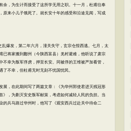
有余，为生计而接受了这所学无用之职。十一月，杜甫往奉
，原来小儿子饿死了。就长安十年的感受和沿途见闻，写成
之乱爆发，第二年六月，潼关失守，玄宗仓惶西逃。七月，太
甫已将家搬到鄜州（今陕西富县）羌村避难，他听说了肃宗
中不幸为叛军俘虏，押至长安。同被俘的王维被严加看管，
遇了不幸，但杜甫无时无刻不忧国忧民。
展，在此期间写了两篇文章：《为华州郭使君进灭残冠形
首》，为剿灭安史叛军献策，考虑如何减轻人民的负担。当
业的兵马路过华州时，他写了《观安西兵过赴关中待命二