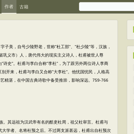
作者
古籍
），字子美，自号少陵野老，世称"杜工部"、"杜少陵"等，汉族，
省巩义市）人，唐代伟大的现实主义诗人，杜甫被世人尊
为"诗史"。杜甫与李白合称"李杜"，为了跟另外两位诗人李商
"区别开来，杜甫与李白又合称"大李杜"。他忧国忧民，人格高
艺精湛，在中国古典诗歌中备受推崇，影响深远。759-766
。其远祖为汉武帝有名的酷吏杜周，祖父杜审言。杜甫与
晋代大学者、名将杜预之后。不过两支派甚远，杜甫出自杜预次