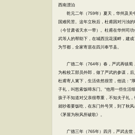
西南漂泊
乾元二年（759年）夏天，华州及关
国难民苦。这年立秋后，杜甫因对污浊的
（今甘肃省天水一带）。杜甫在华州司功
武等人的帮助下，在城西浣花溪畔，建成了
为节都，全家寄居在四川奉节县。
广德二年（764年）春，严武再镇蜀
为检校工部员外郎，做了严武的参谋，后
杜甫寄人篱下，生活依然很苦，他说："厚
子礼，叫怒索饭啼东门。"他用一些生活
孩子不知道对父亲很尊重，不知夫子礼，
就吵着要饭吃，在东门外号哭，到了秋风
《茅屋为秋风所破歌》。
广德三年（765年）四月，严武去世