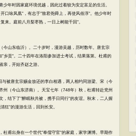
青少年时因家庭环境优越，因此过着较为安定富足的生活。
开口咏凤凰"，有志于"致君尧舜上，再使风俗淳"。他少年时
走复来。庭前八月梨枣熟，一日上树能千回"。
今山东临沂）。二十岁时，漫游吴越，历时数年。唐玄宗
加"乡贡"。二十四年在洛阳参加进士考试，结果落第。杜甫的
省亲，开始齐赵之游。
阳与被唐玄宗赐金放还的李白相遇，两人相约同游梁、宋（今
齐州（今山东济南）。天宝七年（748年）秋，杜甫转赴兖州
文，结下了"醉眠秋共被，携手日同行"的友谊。秋末，二人握
颇清狂"的漫游生活，回到长安。
杜甫出身在一个世代"奉儒守官"的家庭，家学渊博。早期作