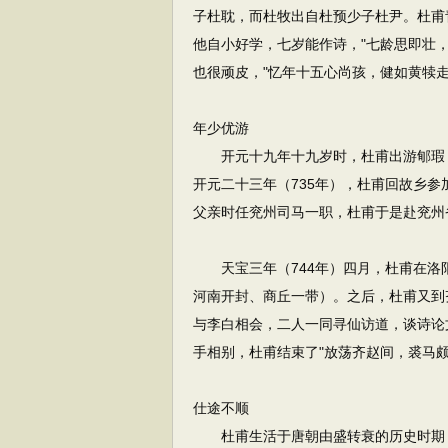
子杜耽，而杜牧出自杜预少子杜尹。杜甫
他自小好学，七岁能作诗，"七龄思即壮，
也很顽皮，"忆年十五心尚孩，健如黄犊
年少优游
开元十九年十九岁时，杜甫出游郇瑕（
开元二十三年（735年），杜甫回故乡参
父亲时任兖州司马一职，杜甫于是赴兖州
天宝三年（744年）四月，杜甫在洛
河南开封、商丘一带）。之后，杜甫又到
与李白相会，二人一同寻仙访道，谈诗论
手相别，杜甫结束了"放荡齐赵间，裘马
仕途不顺
杜甫生活于唐朝由盛转衰的历史时期，