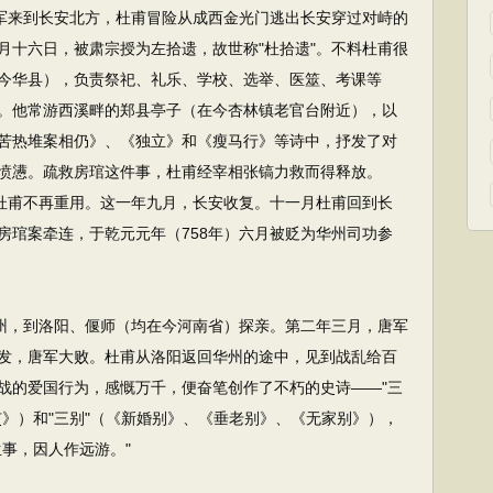
军来到长安北方，杜甫冒险从成西金光门逃出长安穿过对峙的
月十六日，被肃宗授为左拾遗，故世称"杜拾遗"。不料杜甫很
今华县），负责祭祀、礼乐、学校、选举、医筮、考课等
。他常游西溪畔的郑县亭子（在今杏林镇老官台附近），以
苦热堆案相仍》、《独立》和《瘦马行》等诗中，抒发了对
愤懑。疏救房琯这件事，杜甫经宰相张镐力救而得释放。
对杜甫不再重用。这一年九月，长安收复。十一月杜甫回到长
房琯案牵连，于乾元元年（758年）六月被贬为华州司功参
州，到洛阳、偃师（均在今河南省）探亲。第二年三月，唐军
发，唐军大败。杜甫从洛阳返回华州的途中，见到战乱给百
战的爱国行为，感慨万千，便奋笔创作了不朽的史诗——"三
》）和"三别"（《新婚别》、《垂老别》、《无家别》），
事，因人作远游。"