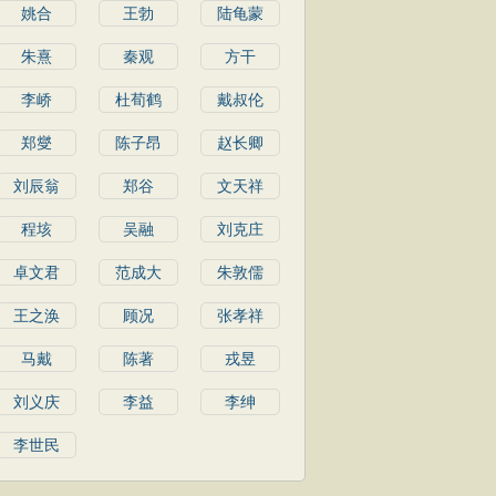
姚合
王勃
陆龟蒙
朱熹
秦观
方干
李峤
杜荀鹤
戴叔伦
郑燮
陈子昂
赵长卿
刘辰翁
郑谷
文天祥
程垓
吴融
刘克庄
卓文君
范成大
朱敦儒
王之涣
顾况
张孝祥
马戴
陈著
戎昱
刘义庆
李益
李绅
李世民