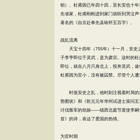
钥）。杜甫因已年四十四，至长安也十年
先省家，杜甫刚刚进到家门就听到哭泣声
著名的《自京赴奉先县咏怀五百字》。
战乱流离
天宝十四年（755年）十一月，安史
子李亨即位于灵武，是为肃宗。这时的杜
即位，就在八月只身北上，投奔灵武，途
杜甫因为官小，没有被囚禁。尽管个人遭
时值安史之乱，他时刻注视着时局的发
势图状》和《乾元元年华州试进士策问五
讨伐叛军的劲旅——镇西北庭节度使李嗣
首》的诗，表达了爱国的热情。
为官时期