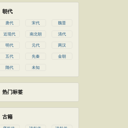
朝代
唐代
宋代
魏晋
近现代
南北朝
清代
明代
元代
两汉
五代
先秦
金朝
隋代
未知
热门标签
古籍