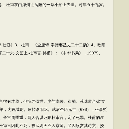
）冬，杜甫在由潭州往岳阳的一条小船上去世。时年五十九岁。
诗·壮游》3、杜甫．《全唐诗·奉赠韦丞丈二十二韵》4、欧阳
二十六·文艺上·杜审言·孙甫》：《中华书局》，19975、
很有才华，但恃才傲世。少与李峤、崔融、苏味道合称"文
士第，为隰城尉。后转洛阳丞。武后圣历元年（698），坐事贬
、长官周季重，两人合谋诬陷杜审言，定了死罪。杜甫的叔
杜审言因此不死，被武则天召入京师。又因欣赏其诗文，授