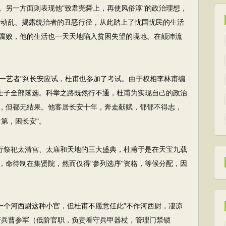
。另一方面则表现他"致君尧舜上，再使风俗淳"的政治理想，
治动乱、揭露统治者的丑恶行径，从此踏上了忧国忧民的生活
腐败，他的生活也一天天地陷入贫困失望的境地。在颠沛流
一艺者"到长安应试，杜甫也参加了考试。由于权相李林甫编
的士子全部落选。科举之路既然行不通，杜甫为实现自己的政治
，但都无结果。他客居长安十年，奔走献赋，郁郁不得志，
第，困长安"。
行祭祀太清宫、太庙和天地的三大盛典，杜甫于是在天宝九载
，命待制在集贤院，然而仅得"参列选序"资格，等候分配，因
个河西尉这种小官，但杜甫不愿意任此"不作河西尉，凄凉
府兵曹参军（低阶官职，负责看守兵甲器杖，管理门禁锁