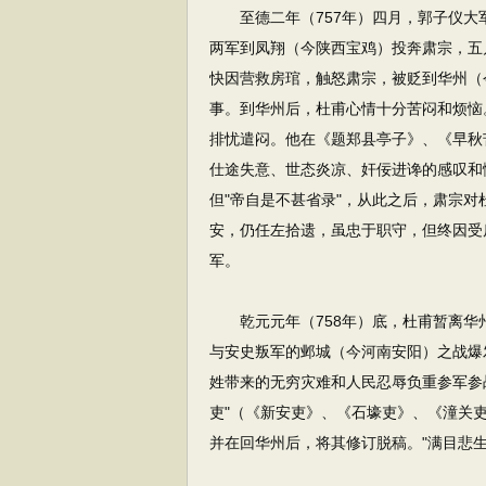
至德二年（757年）四月，郭子仪大
两军到凤翔（今陕西宝鸡）投奔肃宗，五
快因营救房琯，触怒肃宗，被贬到华州（
事。到华州后，杜甫心情十分苦闷和烦恼
排忧遣闷。他在《题郑县亭子》、《早秋
仕途失意、世态炎凉、奸佞进谗的感叹和
但"帝自是不甚省录"，从此之后，肃宗
安，仍任左拾遗，虽忠于职守，但终因受
军。
乾元元年（758年）底，杜甫暂离华
与安史叛军的邺城（今河南安阳）之战爆
姓带来的无穷灾难和人民忍辱负重参军参
吏"（《新安吏》、《石壕吏》、《潼关吏
并在回华州后，将其修订脱稿。"满目悲生