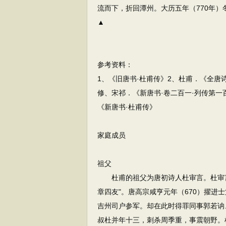
流而下，折回潭州。大历五年（770年
▲
参考资料：
1、《旧唐书·杜甫传》2、杜甫．《全唐
修、宋祁．《新唐书·卷二百一·列传第一百
《新唐书·杜甫传》
家庭成员
祖父
杜甫的祖父为唐初诗人杜审言。杜审言
章四友"。唐高宗咸亨元年（670）擢进
吉州司户参军。却在此时得罪同事郭若讷
叔杜并年十三，刺杀周季重，事震朝野。