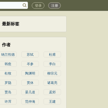
登录
注册
最新标签
作者
纳兰性德
苏轼
杜甫
韩愈
岑参
李白
杜牧
陶渊明
柳宗元
罗隐
贯休
诸葛亮
贾岛
晏几道
孟郊
许浑
范仲淹
王建