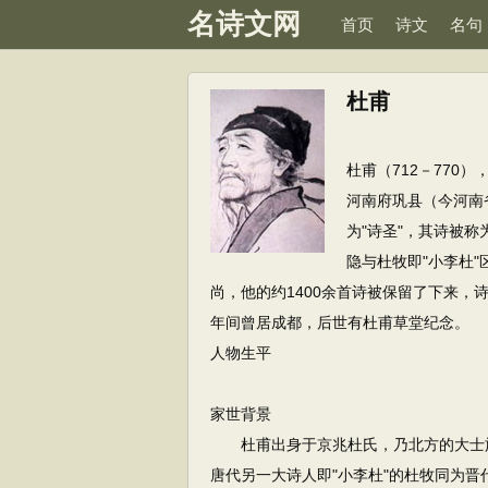
名诗文网
首页
诗文
名句
杜甫
杜甫（712－770
河南府巩县（今河南
为"诗圣"，其诗被称
隐与杜牧即"小李杜
尚，他的约1400余首诗被保留了下来，诗
年间曾居成都，后世有杜甫草堂纪念。
人物生平
家世背景
杜甫出身于京兆杜氏，乃北方的大士族
唐代另一大诗人即"小李杜"的杜牧同为