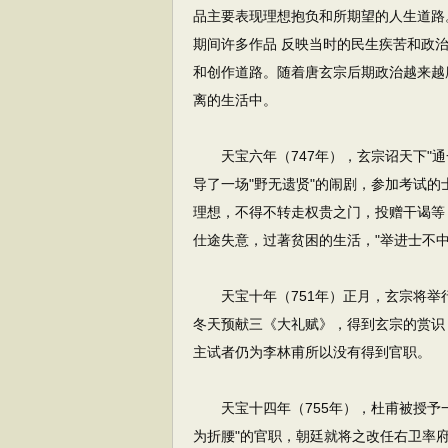
品主要表现理想抱负和所期望的人生道路
期间许多作品 反映当时的民生疾苦和政
和创作道路。随着唐玄宗后期政治越来越
离的生活中。
天宝六年（747年），玄宗诏天下"通
导了一场"野无遗贤"的闹剧，参加考试
理想，不得不转走权贵之门，投赠干谒等
仕途失意，过著贫困的生活，"举进士不中
天宝十年（751年）正月，玄宗将举
冬天预献三《大礼赋》，得到玄宗的赏识
主试者仍为李林甫所以没有得到官职。
天宝十四年（755年），杜甫被授予一
为折腰"的官职，朝廷就将之改任右卫率