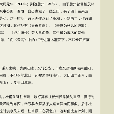
大历元年（766年）到达夔州（奉节）。由于夔州都督柏茂林
东屯公田一百顷，自己也租了一些公田，买了四十亩果园，
劳动。这一时期，诗人创作达到了高潮，不到两年，作诗四
这时期，其作品有《春夜喜雨》、《茅屋为秋风所破歌》、
高》、《登岳阳楼》等大量名作。其中最为著名的诗句
颜。" 而《登高》中的："无边落木萧萧下，不尽长江滚滚
，乘舟出峡，先到江陵，又转公安，年底又漂泊到湖南岳阳，
困难，不但不能北归，还被迫更往南行。大历四年正月，由
衡阳），复折回潭州。
乱，杜甫又逃往衡州，原打算再往郴州投靠舅父崔湋，但行到
天没吃到东西，幸亏县令聂某派人送来酒肉而得救。后来杜
这时洪水又未退，杜甫原一心要北归，这时便改变计划，顺